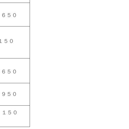
，６５０
１５０
，６５０
，９５０
，１５０