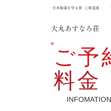
日本秘湯を守る宿
​ 二岐温泉
​ 大丸あすなろ荘
ご予
​料金
INFOMATIO